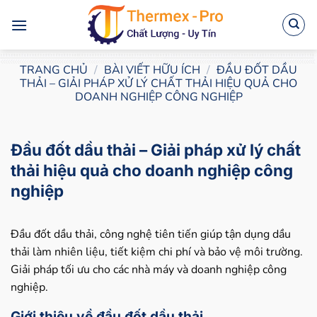
Bỏ
qua
nội
dung
TRANG CHỦ
/
BÀI VIẾT HỮU ÍCH
/
ĐẦU ĐỐT DẦU
THẢI – GIẢI PHÁP XỬ LÝ CHẤT THẢI HIỆU QUẢ CHO
DOANH NGHIỆP CÔNG NGHIỆP
Đầu đốt dầu thải – Giải pháp xử lý chất
thải hiệu quả cho doanh nghiệp công
nghiệp
Đầu đốt dầu thải, công nghệ tiên tiến giúp tận dụng dầu
thải làm nhiên liệu, tiết kiệm chi phí và bảo vệ môi trường.
Giải pháp tối ưu cho các nhà máy và doanh nghiệp công
nghiệp.
Giới thiệu về đầu đốt dầu thải