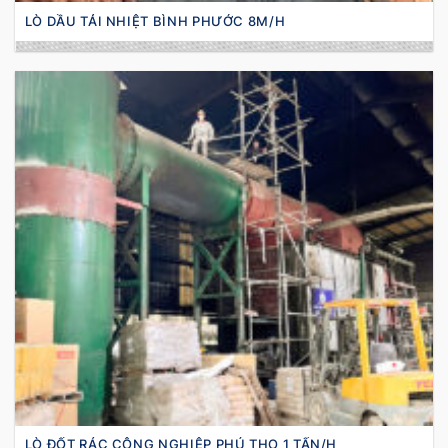
LÒ DẦU TẢI NHIỆT BÌNH PHƯỚC 8M/H
LÒ ĐỐT RÁC CÔNG NGHIỆP PHÚ THỌ 1 TẤN/H