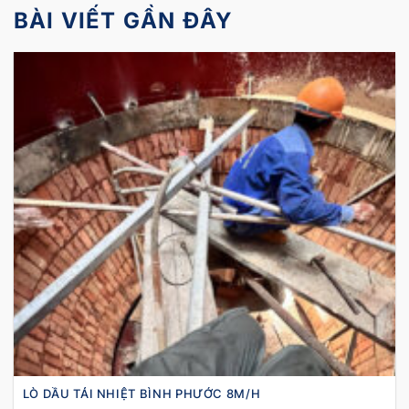
BÀI VIẾT GẦN ĐÂY
LÒ DẦU TẢI NHIỆT BÌNH PHƯỚC 8M/H